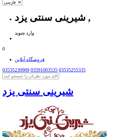
شیرینی سنتی یزد ,
وارد شوید
0
فروشگاه آنلاین
03535230909
03591003535
03535255335
شیرینی سنتی یزد