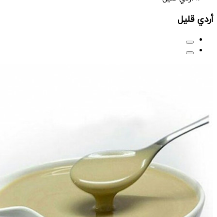
أردي قليل