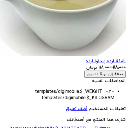
الفئة ارده و حلوا ارده
118,000
118,000
تومان
إضافة إلى عربة التسوق
المواصفات الفنية
templates/digimobile.$_WEIGHT :
0.40
templates/digimobile.$_KILOGRAM
تعليقات المستخدم
أضف تعليق
شارك هذا المنتج مع أصدقائك