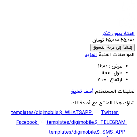
الفئة بدون شکر
65,000
65,000
تومان
إضافة إلى عربة التسوق
المواصفات الفنية
المزيد
عرض :
16.00
طول :
11.00
ارتفاع :
7.00
تعليقات المستخدم
أضف تعليق
شارك هذا المنتج مع أصدقائك
templates/digimobile.$_WHATSAPP
Twitter
Facebook
templates/digimobile.$_TELEGRAM
templates/digimobile.$_SMS_APP